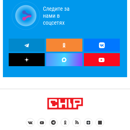
Следите за
нами в
соцсетях