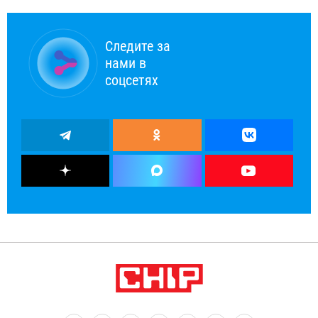
Следите за
нами в
соцсетях