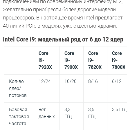
подключением по современному интерфейсу M.2,
желательно приобрести более дорогие модели
процессоров. В настоящее время Intel предлагает
40 линий PCIe в моделях уже с шестью ядрами.
Intel Core i9: модельный ряд от 6 до 12 ядер
Core
Core
Core
Core
i9-
i9-
i9-
i9-
7920X
7900X
7820X
7800X
Кол-во
12/24
10/20
8/16
6/12
ядер/
потоков
Базовая
нет
3,3
3,6
3,5 ГГц
тактовая
данных
ГГц
ГГц
частота