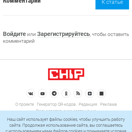
Комментарии
К статье
Войдите
Зарегистрируйтесь
или
, чтобы оставить
комментарий
О проекте
Генератор QR-кодов
Редакция
Реклама
Пользовательское соглашение
Политика конфиденциальности
Наш сайт использует файлы cookies, чтобы улучшить работу
сайта. Продолжая использование сайта, вы соглашаетесь
Подписаться на рассылку
c использованием нами
файлов cookies
и принимаете условия