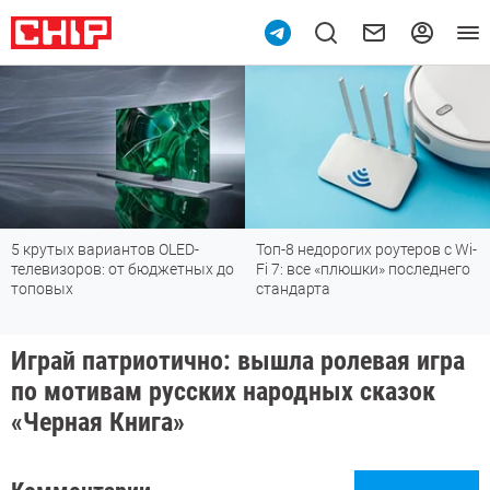
крутых вариантов OLED-
Топ-8 недорогих роутеров с Wi-
По
левизоров: от бюджетных до
Fi 7: все «плюшки» последнего
м
оповых
стандарта
Играй патриотично: вышла ролевая игра
по мотивам русских народных сказок
«Черная Книга»