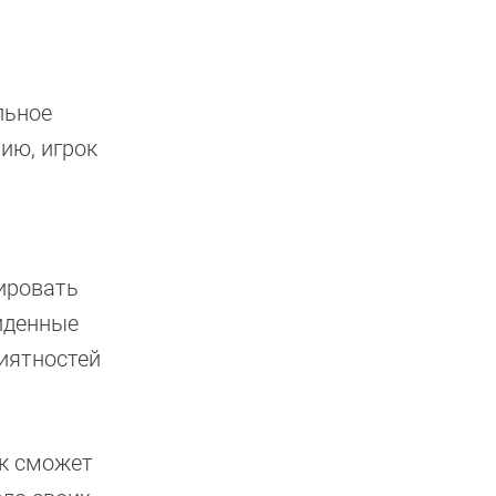
льное
ию, игрок
ировать
иденные
риятностей
ок сможет