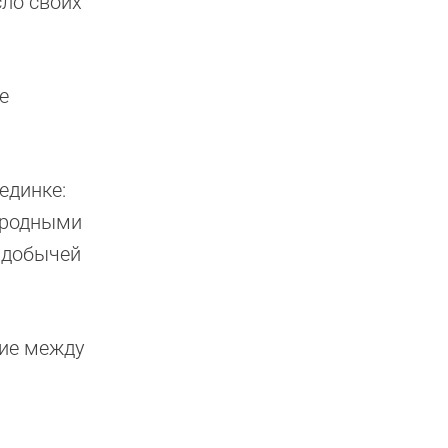
сло своих
е
единке:
ородными
, добычей
ние между