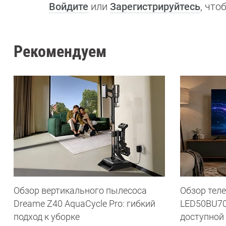
Войдите
или
Зарегистрируйтесь
, чт
Рекомендуем
Обзор вертикального пылесоса
Обзор теле
Dreame Z40 AquaCycle Pro: гибкий
LED50BU70
подход к уборке
доступной