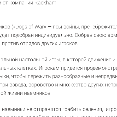
 от компании Rackham.
ков («Dogs of War» — псы войны, пренебрежите
будет подобран индивидуально. Собрав свою арм
 против отрядов других игроков.
альной настольной игры, в которой движение и
альных клетках. Игрокам придется продемонстр
выки, чтобы пережить разнообразные и непредв
три взвода, воровство и множество других неп
вной жизни наемников.
 наемники не отправятся грабить селения, игр