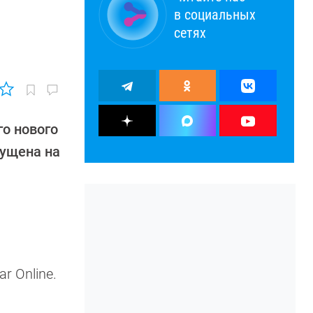
в социальных
сетях
о нового
пущена на
r Online.