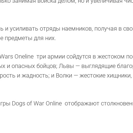
лько занимая войска делом, но и увеличивая чи
 и усиливать отряды наемников, получая в сво
е предметы для них.
Wars Oneline три армии сойдутся в жестоком по
ых и опасных бойцов; Львы — выглядящие благ
рость и жадность; и Волки — жестокие хищники
гры Dogs of War Online отображают столкнове