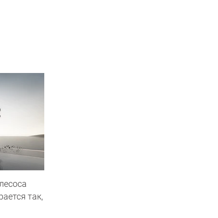
лесоса
рается так,