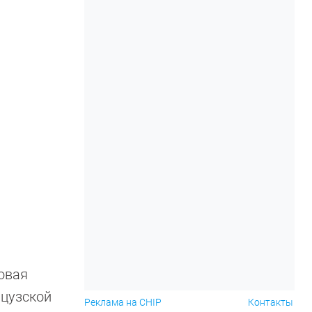
говая
нцузской
Реклама на CHIP
Контакты