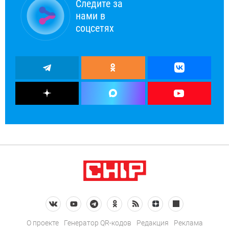
Следите за
нами в
соцсетях
О проекте
Генератор QR-кодов
Редакция
Реклама