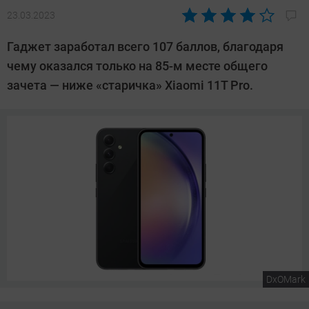
23.03.2023
Автор:
Павел
Гаджет заработал всего 107 баллов, благодаря
Кошик
чему оказался только на 85-м месте общего
зачета — ниже «старичка» Xiaomi 11T Pro.
DxOMark