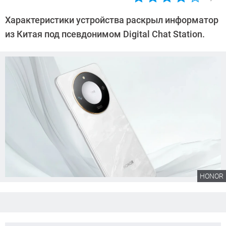
Автор:
Сергей
Характеристики устройства раскрыл информатор
Калашников
из Китая под псевдонимом Digital Chat Station.
HONOR