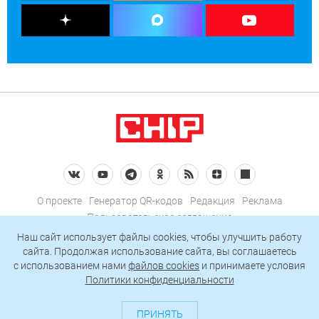
О проекте
Генератор QR-кодов
Редакция
Реклама
Пользовательское соглашение
Политика конфиденциальности
Наш сайт использует файлы cookies, чтобы улучшить работу
сайта. Продолжая использование сайта, вы соглашаетесь
Подписаться на рассылку
c использованием нами
файлов cookies
и принимаете условия
Политики конфиденциальности
© 2026 АО «БКМ», ОГРН 1027739494584, ИНН 7705056238
127018, Москва, ул. Полковая, д. 3, стр. 4, помещение I, комн. 23
ПРИНЯТЬ