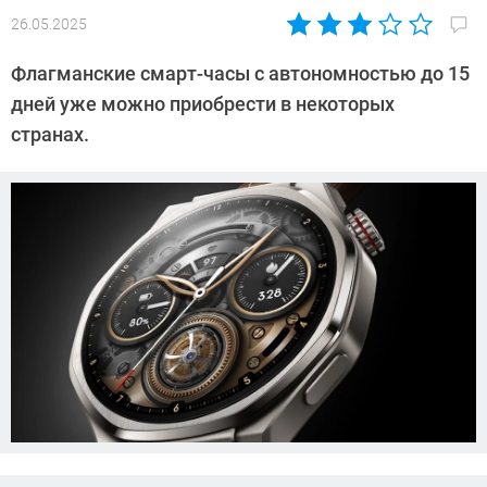
26.05.2025
Автор:
Азиза
Флагманские смарт-часы с автономностью до 15
Довлатова
дней уже можно приобрести в некоторых
странах.