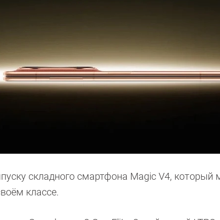
пуску складного смартфона Magic V4, который
воём классе.