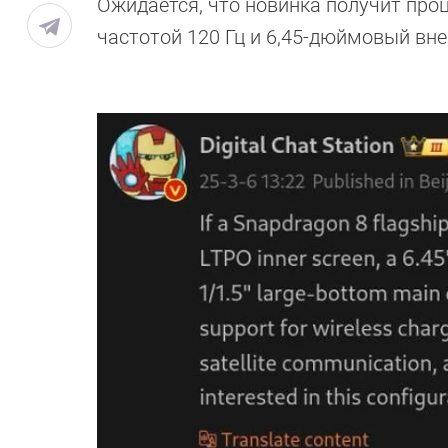
Ожидается, что новинка получит проц
частотой 120 Гц и 6,45-дюймовый вн