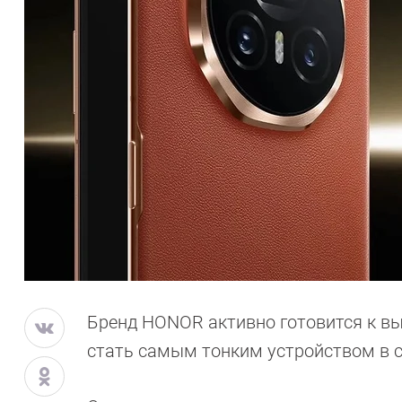
Бренд HONOR активно готовится к вы
стать самым тонким устройством в с