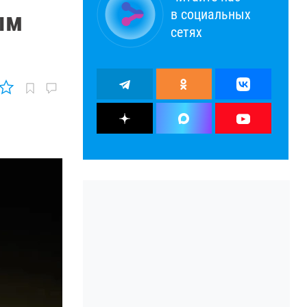
в социальных
ым
сетях