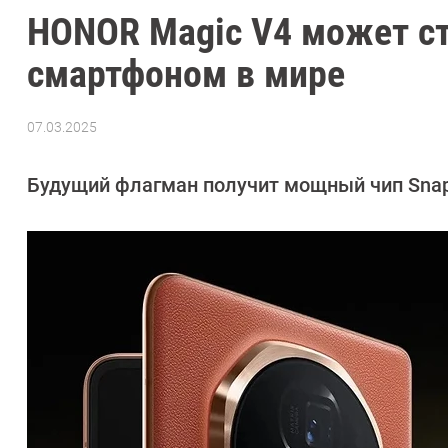
HONOR Magic V4 может с
смартфоном в мире
07.03.2025
Автор:
Азиза
Довлатова
Будущий флагман получит мощный чип Snapd