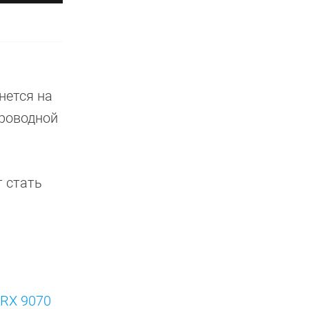
нется на
проводной
т стать
 RX 9070