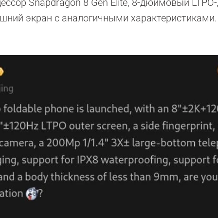
ессор Snapdragon 8 Gen Elite, 8-дюймовый LTPO-
ешний экран с аналогичными характеристиками.