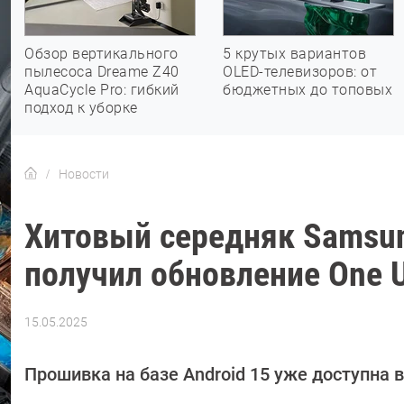
Обзор вертикального
5 крутых вариантов
пылесоса Dreame Z40
OLED-телевизоров: от
AquaCycle Pro: гибкий
бюджетных до топовых
подход к уборке
Новости
Хитовый середняк Samsun
получил обновление One U
15.05.2025
Автор:
Азиза
Довлатова
Прошивка на базе Android 15 уже доступна в