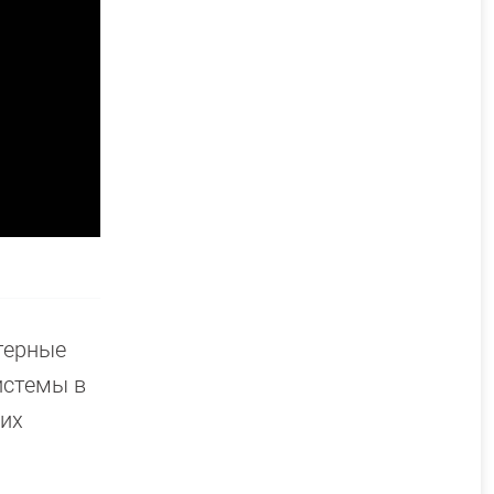
терные
истемы в
ших