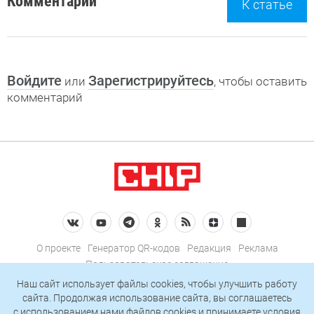
Комментарии
К статье
Войдите
Зарегистрируйтесь
или
, чтобы оставить
комментарий
О проекте
Генератор QR-кодов
Редакция
Реклама
Пользовательское соглашение
Политика конфиденциальности
Наш сайт использует файлы cookies, чтобы улучшить работу
сайта. Продолжая использование сайта, вы соглашаетесь
Подписаться на рассылку
c использованием нами
файлов cookies
и принимаете условия