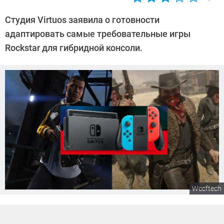
Автор:
Азиза
Студия Virtuos заявила о готовности
Довлатова
адаптировать самые требовательные игры
Rockstar для гибридной консоли.
Wccftech