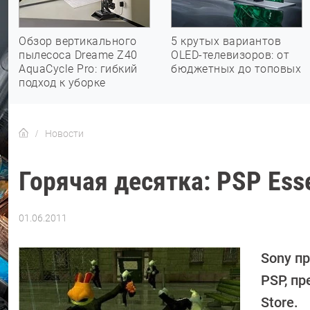
Обзор вертикального
5 крутых вариантов
пылесоса Dreame Z40
OLED-телевизоров: от
AquaCycle Pro: гибкий
бюджетных до топовых
подход к уборке
Новости
Горячая десятка: PSP Esse
01.06.2011
Автор:
CHIP
Sony п
PSP, пр
Store.