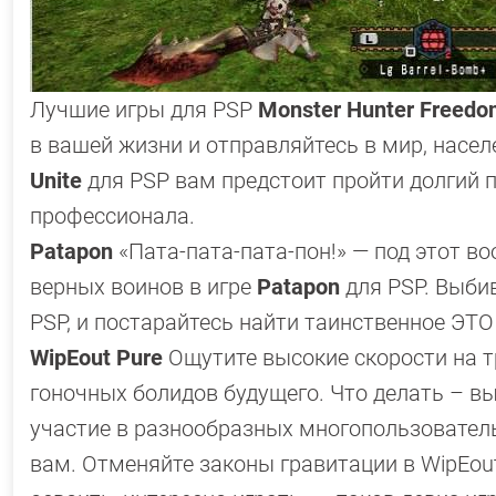
Лучшие игры для PSP
Monster Hunter Freedo
в вашей жизни и отправляйтесь в мир, нас
Unite
для PSP вам предстоит пройти долгий 
профессионала.
Patapon
«Пата-пата-пата-пон!» — под этот в
верных воинов в игре
Patapon
для PSP. Выби
PSP, и постарайтесь найти таинственное ЭТО
WipEout Pure
Ощутите высокие скорости на 
гоночных болидов будущего. Что делать – в
участие в разнообразных многопользовательс
вам. Отменяйте законы гравитации в WipEout