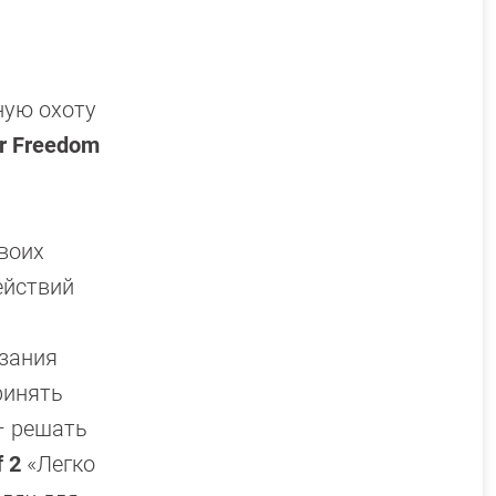
ную охоту
r Freedom
воих
ействий
язания
ринять
– решать
f 2
«Легко