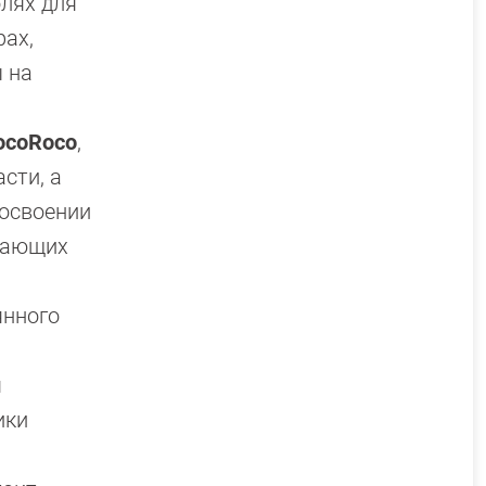
олях для
рах,
ы на
ocoRoco
,
сти, а
 освоении
ждающих
янного
я
ики