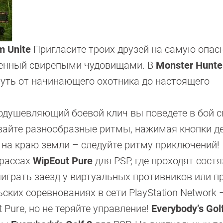
m Unite
Пригласите троих друзей на самую опас
еленный свирепыми чудовищами. В
Monster Hunte
путь от начинающего охотника до настоящего
оодушевляющий боевой клич вы поведете в бой с
вайте разнообразные ритмы, нажимая кнопки д
 на краю земли – следуйте ритму приключений!
трассах
WipEout Pure
для PSP, где проходят сост
ыиграть заезд у виртуальных противников или п
ких соревнованиях в сети PlayStation Network 
 Pure, но не теряйте управление!
Everybody’s Gol