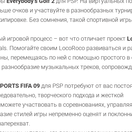
гры
Everybody’s Golf 2
для PSP. На виртуальных п
ьше очков и участвуйте в разнообразных турни
ипировке. Без сомнения, такой спортивной игр
 игровой процесс – вот что отличает проект
L
als. Помогайте своим LocoRoco развиваться и ра
ны, перемещаясь по ней с помощью простого в
ое разнообразие музыкальных треков, сопрово
SPORTS FIFA 09
для PSP потребуют от вас посто
ледовательно, творческого подхода и жесткой
можете участвовать в соревнованиях, управля
азие стилей игры непременно оценят и поклонн
наперехват.