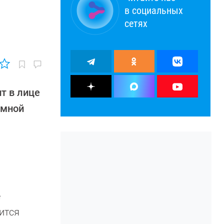
в социальных
сетях
нт в лице
емной
е
вится