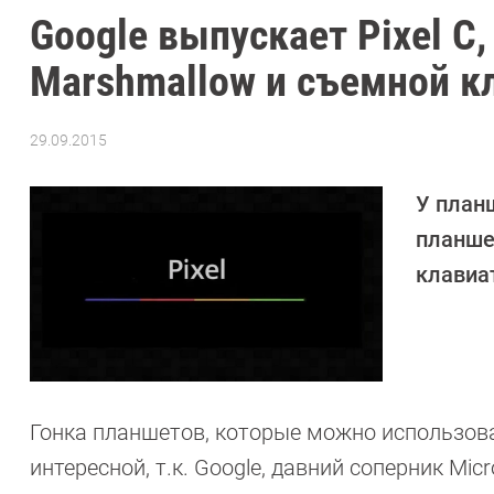
Google выпускает Pixel C,
Marshmallow и съемной к
29.09.2015
Автор:
Андрей
Киреев
У планш
планше
клавиа
Гонка планшетов, которые можно использоват
интересной, т.к. Google, давний соперник Mi