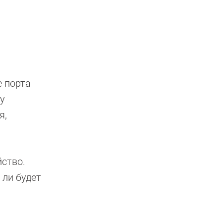
е порта
у
я,
йство.
 ли будет