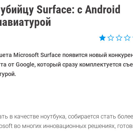
 убийцу Surface: с Android
лавиатурой
ета Microsoft Surface появится новый конкуре
та от Google, который сразу комплектуется съ
турой.
ь в качестве ноутбука, собирается стать боле
crosoft во многих инновационных решениях, гото