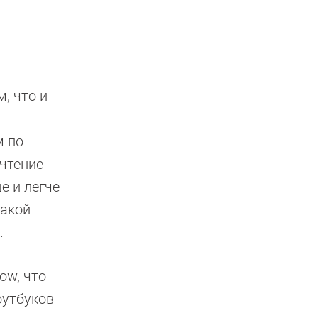
, что и
м по
 чтение
е и легче
такой
.
ow, что
оутбуков