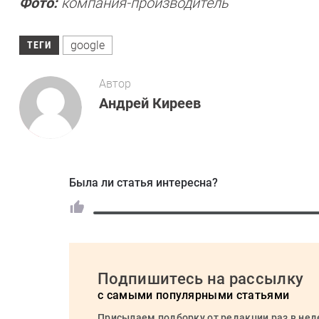
Фото:
компания-производитель
google
ТЕГИ
Автор
Андрей Киреев
Была ли статья интересна?
Подпишитесь на рассылку
с самыми популярными статьями
Присылаем подборку от редакции раз в не