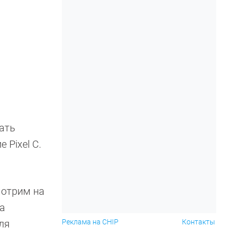
вать
 Pixel C.
мотрим на
 а
ля
Реклама на CHIP
Контакты