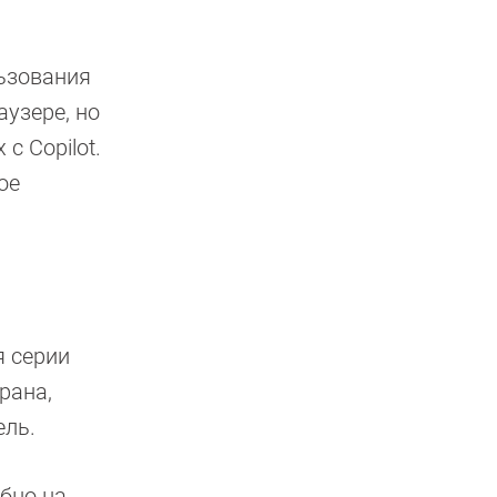
льзования
узере, но
с Copilot.
ое
я серии
рана,
ель.
обно на