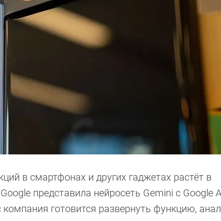
ций в смартфонах и других гаджетах растёт в
Google представила нейросеть Gemini с Google A
ас компания готовится развернуть функцию, ана