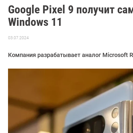
Google Pixel 9 получит 
Windows 11
03.07.2024
Автор:
Азиза
Довлатова
Компания разрабатывает аналог Microsoft Re