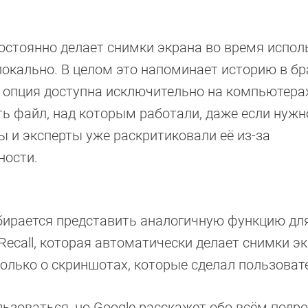
постоянно делает снимки экрана во время испо
кально. В целом это напоминает историю в бра
 опция доступна исключительно на компьютерах 
ь файл, над которым работали, даже если нужн
 и эксперты уже раскритиковали её из-за
ности.
обирается представить аналогичную функцию дл
t Recall, которая автоматически делает снимки эк
олько о скриншотах, которые сделал пользоват
ользоваться, но Google расскажет обо всём подр