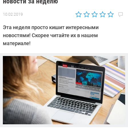
новости за неделю
10.02.2019
Автор:
Екатерина
Эта неделя просто кишит интересными
Савенко
новостями! Скорее читайте их в нашем
материале!