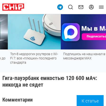
Топ-8 недорогих роутеров с Wi-
Подпишись на наш канал в
Fi 7: все «плюшки» последнего
мессенджере МАХ
стандарта
Гига-пауэрбанк емкостью 120 600 мАч:
никогда не сядет
Комментарии
К статье