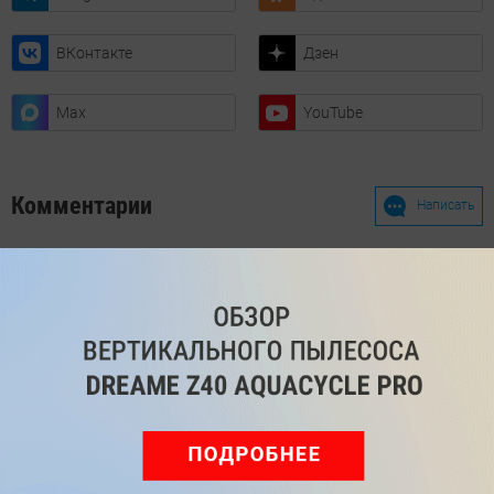
ВКонтакте
Дзен
Max
YouTube
Комментарии
Написать
Мы знаем, вам есть что сказать!
Войдите
Зарегистрируйтесь
или
, чтобы
оставить комментарий
Рекомендуем