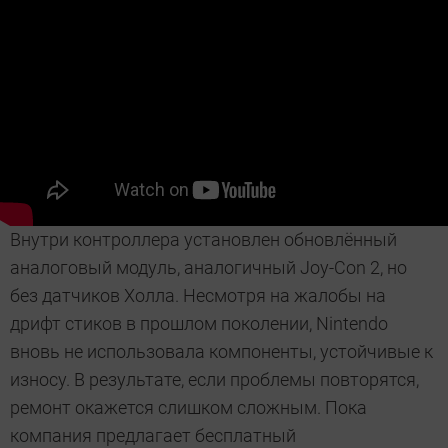
Внутри контроллера установлен обновлённый
аналоговый модуль, аналогичный Joy-Con 2, но
без датчиков Холла. Несмотря на жалобы на
дрифт стиков в прошлом поколении, Nintendo
вновь не использовала компоненты, устойчивые к
износу. В результате, если проблемы повторятся,
ремонт окажется слишком сложным. Пока
компания предлагает бесплатный