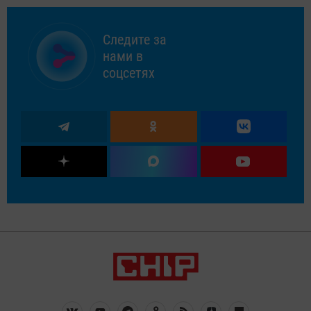
Следите за
нами в
соцсетях