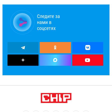
Следите за
нами в
соцсетях