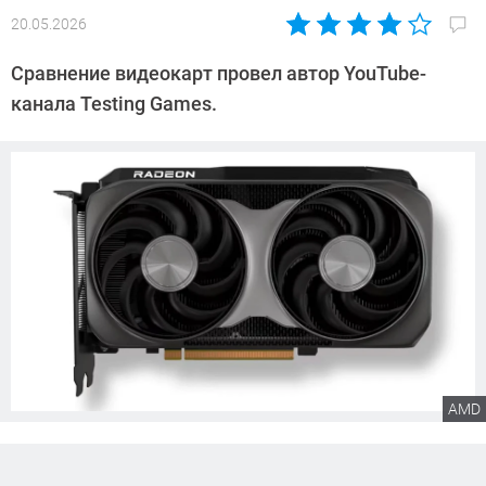
20.05.2026
Автор:
Сергей
Сравнение видеокарт провел автор YouTube-
Калашников
канала Testing Games.
AMD