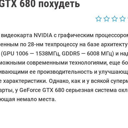
 GTX 680 похудеть
 видеокарта NVIDIA с графическим процессоро
енным по 28-нм техпроцессу на базе архитектур
 (GPU 1006 — 1538МГц, GDDR5 — 6008 МГц) и на
можными современными технологиями, еще б
ивающими ее производительность и улучшаю
 характеристики. Однако, как и у всякой супе
арты, у GeForce GTX 680 серьезная система ох
ющая немало места.