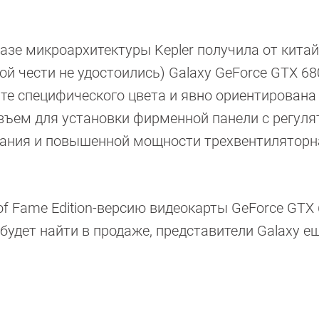
азе микроархитектуры Kepler получила от кита
 чести не удостоились) Galaxy GeForce GTX 680
ате специфического цвета и явно ориентирована
азъем для установки фирменной панели с регул
тания и повышенной мощности трехвентиляторн
of Fame Edition-версию видеокарты GeForce GTX 
дет найти в продаже, представители Galaxy ещ