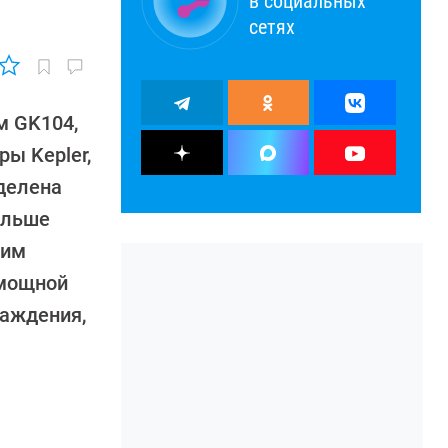
в социальных
сетях
м GK104,
ы Kepler,
делена
ольше
щим
рмощной
лаждения,