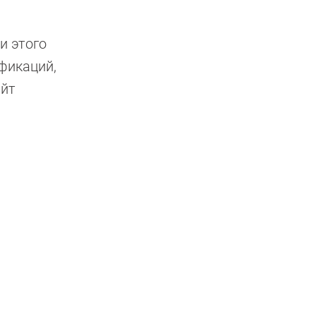
и этого
ификаций,
айт