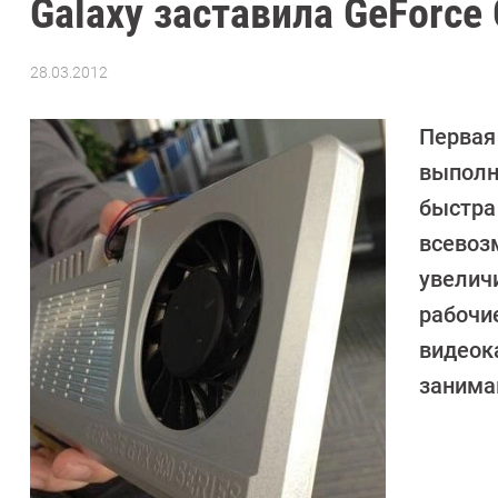
Galaxy заставила GeForce
28.03.2012
Автор:
CHIP
Первая
выполн
быстра
всевоз
увелич
рабочие
видеок
занима