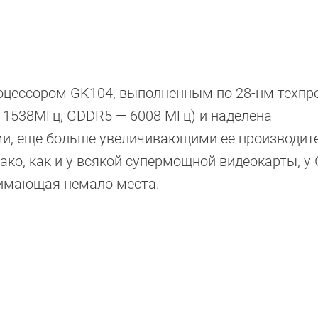
оцессором GK104, выполненным по 28-нм техпр
— 1538МГц, GDDR5 — 6008 МГц) и наделена
, еще больше увеличивающими ее производит
ко, как и у всякой супермощной видеокарты, у 
нимающая немало места.