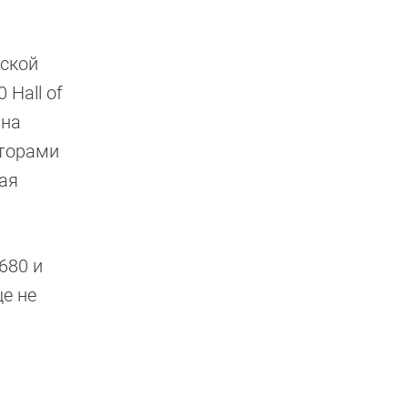
йской
 Hall of
 на
яторами
ая
680 и
е не