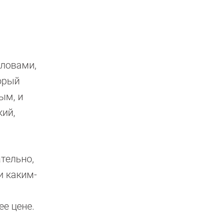
словами,
торый
ым, и
кий,
тельно,
и каким-
ее цене.