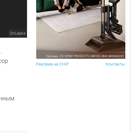
OnLeaks
.
сор
Реклама на CHIP
Контакты
енным