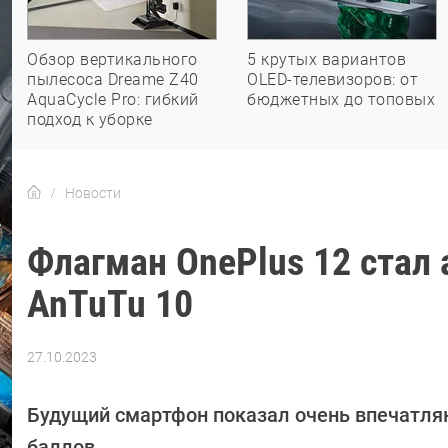
Обзор вертикального
5 крутых вариантов
пылесоса Dreame Z40
OLED-телевизоров: от
AquaCycle Pro: гибкий
бюджетных до топовых
подход к уборке
Новости
Флагман OnePlus 12 ста
AnTuTu 10
27.10.2023
Автор:
Азиза
Довлатова
Будущий смартфон показал очень впечатля
баллов.