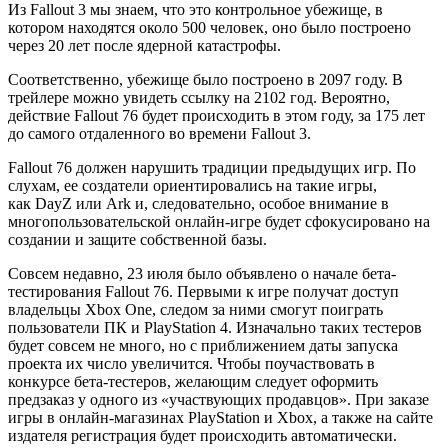
Из Fallout 3 мы знаем, что это контрольное убежище, в
котором находятся около 500 человек, оно было построено
через 20 лет после ядерной катастрофы.
Соответственно, убежище было построено в 2097 году. В
трейлере можно увидеть ссылку на 2102 год. Вероятно,
действие Fallout 76 будет происходить в этом году, за 175 лет
до самого отдаленного во времени Fallout 3.
Fallout 76 должен нарушить традиции предыдущих игр. По
слухам, ее создатели ориентировались на такие игры,
как DayZ или Ark и, следовательно, особое внимание в
многопользовательской онлайн-игре будет сфокусировано на
создании и защите собственной базы.
Совсем недавно, 23 июля было объявлено о начале бета-
тестирования Fallout 76. Первыми к игре получат доступ
владельцы Xbox One, следом за ними смогут поиграть
пользователи ПК и PlayStation 4. Изначально таких тестеров
будет совсем не много, но с приближением даты запуска
проекта их число увеличится. Чтобы поучаствовать в
конкурсе бета-тестеров, желающим следует оформить
предзаказ у одного из «участвующих продавцов». При заказе
игры в онлайн-магазинах PlayStation и Xbox, а также на сайте
издателя регистрация будет происходить автоматически.