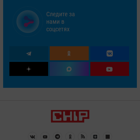
Следите за
нами в
соцсетях