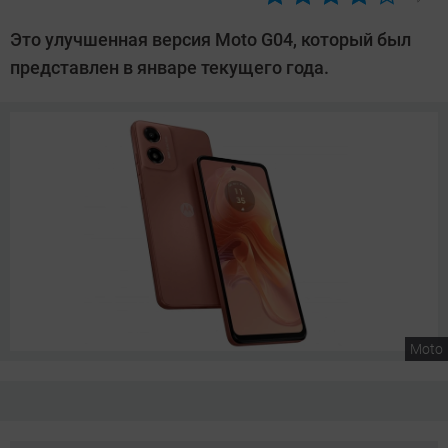
Автор:
Сергей
Это улучшенная версия Moto G04, который был
Калашников
представлен в январе текущего года.
Moto