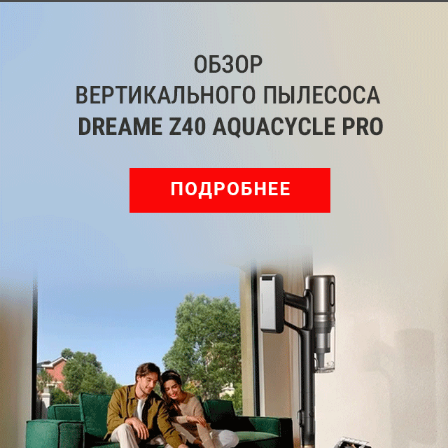
Telegram
Одноклассники
ВКонтакте
Дзен
Max
YouTube
Комментарии
Написать
Мы знаем, вам есть что сказать!
Войдите
Зарегистрируйтесь
или
, чтобы
оставить комментарий
Рекомендуем