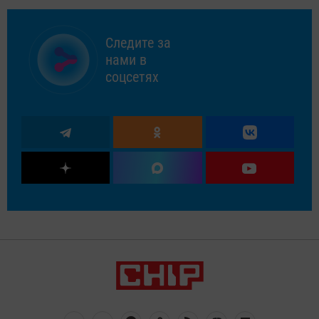
Следите за
нами в
соцсетях