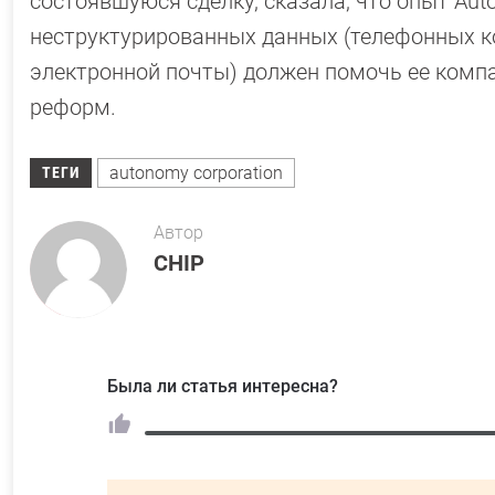
состоявшуюся сделку, сказала, что опыт Au
неструктурированных данных (телефонных ко
электронной почты) должен помочь ее комп
реформ.
autonomy corporation
ТЕГИ
Автор
CHIP
Была ли статья интересна?