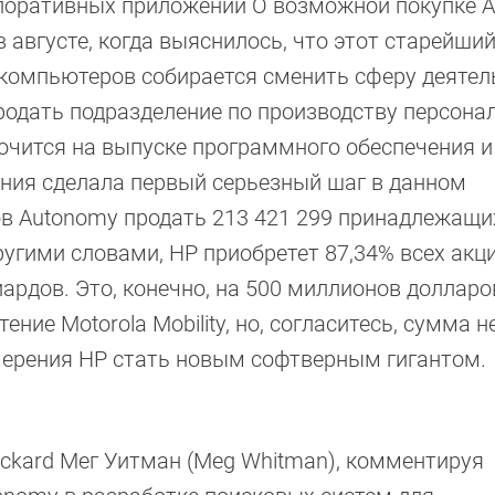
орпоративных приложений О возможной покупке 
 августе, когда выяснилось, что этот старейши
компьютеров собирается сменить сферу деятел
одать подразделение по производству персона
точится на выпуске программного обеспечения и
ания сделала первый серьезный шаг в данном
ов Autonomy продать 213 421 299 принадлежащи
Другими словами, HP приобретет 87,34% всех акц
ардов. Это, конечно, на 500 миллионов долларо
ние Motorola Mobility, но, согласитесь, сумма н
ерения HP стать новым софтверным гигантом.
ackard Мег Уитман (Meg Whitman), комментируя