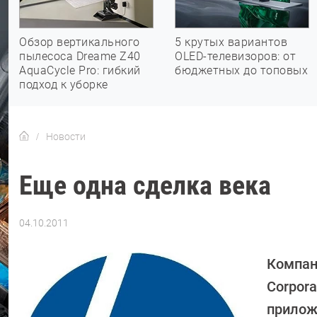
Обзор вертикального
5 крутых вариантов
пылесоса Dreame Z40
OLED-телевизоров: от
AquaCycle Pro: гибкий
бюджетных до топовых
подход к уборке
Новости
Еще одна сделка века
04.10.2011
Автор:
CHIP
Компан
Corpor
прилож