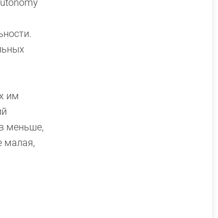
Autonomy
й
ьности.
льных
х им
ий
в меньше,
е малая,