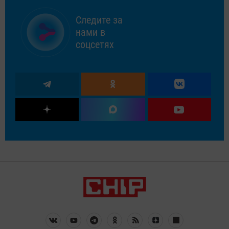
Следите за
нами в
соцсетях