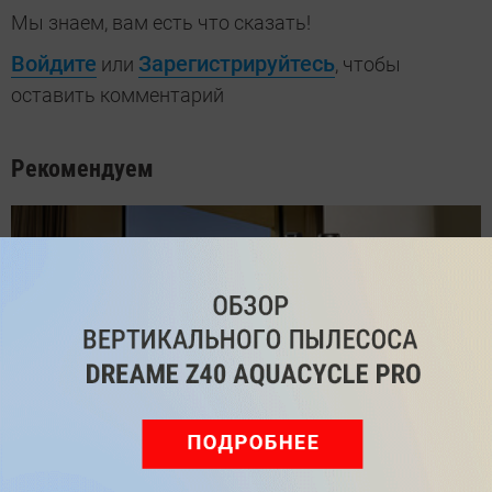
Мы знаем, вам есть что сказать!
Войдите
Зарегистрируйтесь
или
, чтобы
оставить комментарий
Рекомендуем