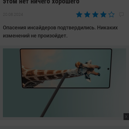
этом нет ничего хорошего
20.08.2024
Автор:
Сергей
Опасения инсайдеров подтвердились. Никаких
Калашников
изменений не произойдет.
X