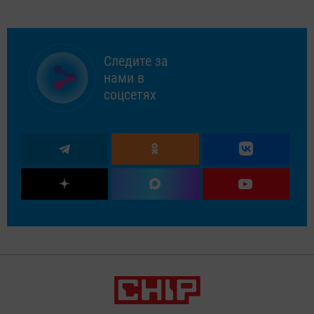
Следите за
нами в
соцсетях