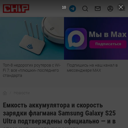
9
Топ-8 недорогих роутеров с Wi-
Подпишись на наш канал в
Fi 7: все «плюшки» последнего
мессенджере МАХ
стандарта
Новости
Емкость аккумулятора и скорость
зарядки флагмана Samsung Galaxy S25
Ultra подтверждены официально — и в