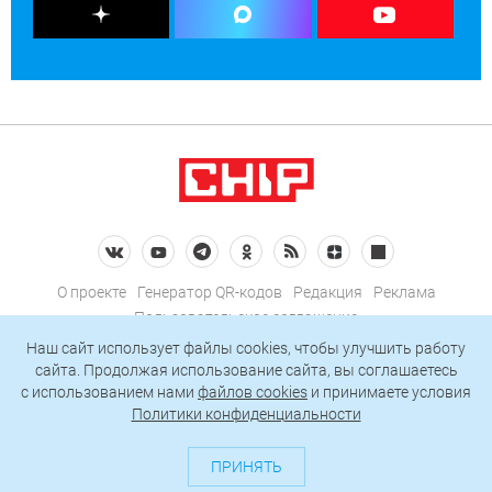
О проекте
Генератор QR-кодов
Редакция
Реклама
Пользовательское соглашение
Политика конфиденциальности
Наш сайт использует файлы cookies, чтобы улучшить работу
сайта. Продолжая использование сайта, вы соглашаетесь
Подписаться на рассылку
c использованием нами
файлов cookies
и принимаете условия
Политики конфиденциальности
© 2026 АО «БКМ», ОГРН 1027739494584, ИНН 7705056238
127018, Москва, ул. Полковая, д. 3, стр. 4, помещение I, комн. 23
ПРИНЯТЬ