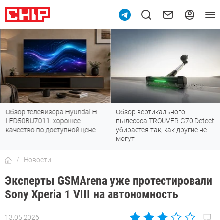
Обзор телевизора Hyundai H-
Обзор вертикального
LED50BU7011: хорошее
пылесоса TROUVER G70 Detect:
качество по доступной цене
убирается так, как другие не
могут
Новости
Эксперты GSMArena уже протестировали
Sony Xperia 1 VIII на автономность
13.05.2026