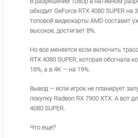
В разрешении 1080p в нативном разр
обходит GeForce RTX 4080 SUPER на 3
топовой видеокарты AMD составит уж
высокое, достигает 8%.
Но все меняется если включить трасс
RTX 4080 SUPER, которая обогнала ко
18%, а в 4K — на 19%.
Вывод — если игрок не планирует зап
покупку Radeon RX 7900 XTX. А вот д
4080 SUPER.
Что еще?