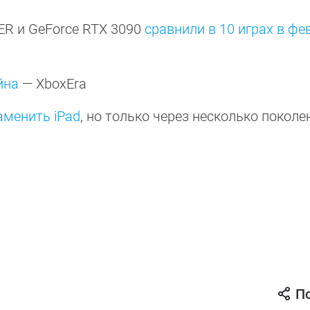
ER и GeForce RTX 3090
сравнили в 10 играх в фе
йна
— XboxEra
заменить iPad
, но только через несколько покол
П