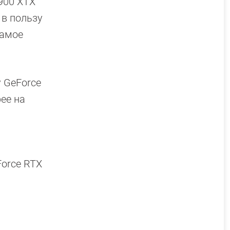
900 XTX
 в пользу
самое
у GeForce
ее на
Force RTX