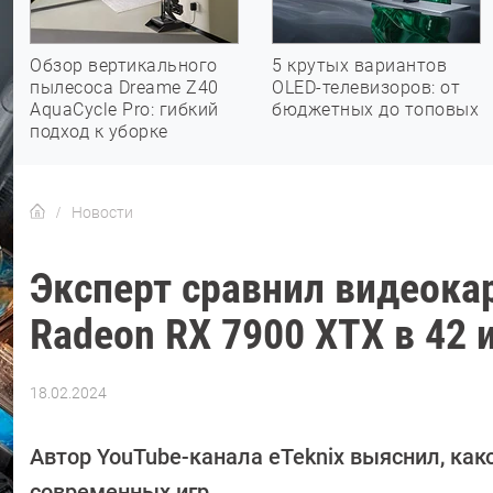
Обзор вертикального
5 крутых вариантов
пылесоса Dreame Z40
OLED-телевизоров: от
AquaCycle Pro: гибкий
бюджетных до топовых
подход к уборке
Новости
Эксперт сравнил видеока
Radeon RX 7900 XTX в 42 и
18.02.2024
Автор:
Сергей
Калашников
Автор YouTube-канала eTeknix выяснил, как
современных игр.