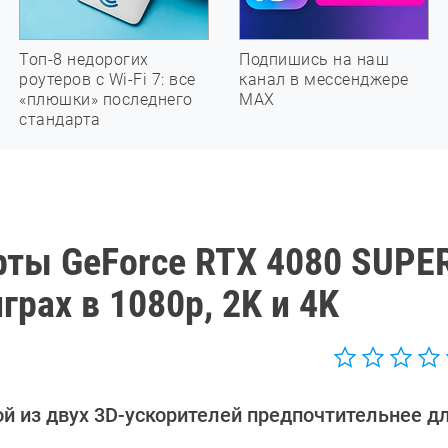
Топ-8 недорогих
Подпишись на наш
роутеров с Wi-Fi 7: все
канал в мессенджере
«плюшки» последнего
МАХ
стандарта
рты GeForce RTX 4080 SUPE
грах в 1080p, 2K и 4K
ой из двух 3D-ускорителей предпочтительнее д