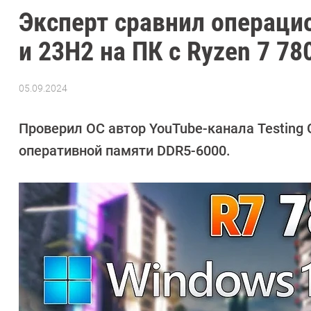
Эксперт сравнил операци
и 23H2 на ПК с Ryzen 7 78
05.09.2024
Автор:
Сергей
Калашников
Проверил ОС автор YouTube-канала Testing 
оперативной памяти DDR5-6000.