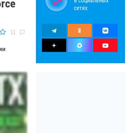
в социальных
rce
сетях
ми