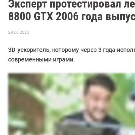
Эксперт протестировал л
8800 GTX 2006 года выпус
29.08.2023
Автор:
Сергей
Калашников
3D-ускоритель, которому через 3 года испо
современными играми.