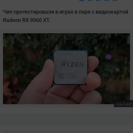
Автор:
Сергей
Чип протестировали в играх в паре с видеокартой
Калашников
Radeon RX 9060 XT.
YouTube