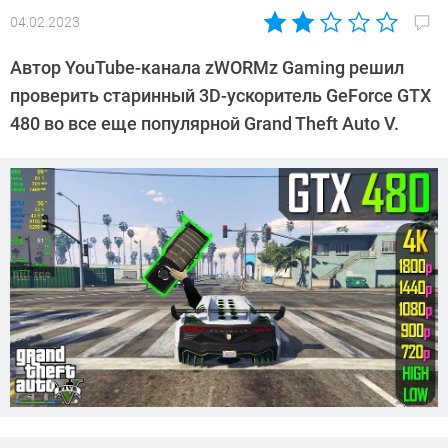
04.02.2023
Автор:
Сергей
Автор YouTube-канала zWORMz Gaming решил
Калашников
проверить старинный 3D-ускоритель GeForce GTX
480 во все еще популярной Grand Theft Auto V.