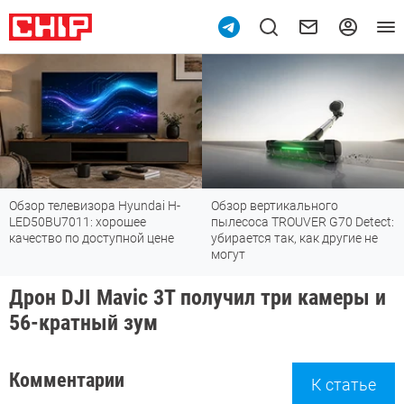
Обзор телевизора Hyundai H-
Обзор вертикального
LED50BU7011: хорошее
пылесоса TROUVER G70 Detect:
качество по доступной цене
убирается так, как другие не
могут
Дрон DJI Mavic 3T получил три камеры и
56-кратный зум
Комментарии
К статье