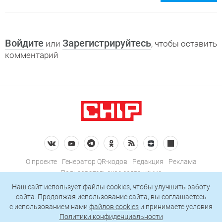
Войдите
Зарегистрируйтесь
или
, чтобы оставить
комментарий
О проекте
Генератор QR-кодов
Редакция
Реклама
Пользовательское соглашение
Политика конфиденциальности
Наш сайт использует файлы cookies, чтобы улучшить работу
сайта. Продолжая использование сайта, вы соглашаетесь
Подписаться на рассылку
c использованием нами
файлов cookies
и принимаете условия
Политики конфиденциальности