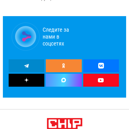
Следите за
нами в
соцсетях