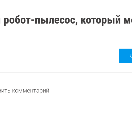
 робот-пылесос, который 
К
авить комментарий