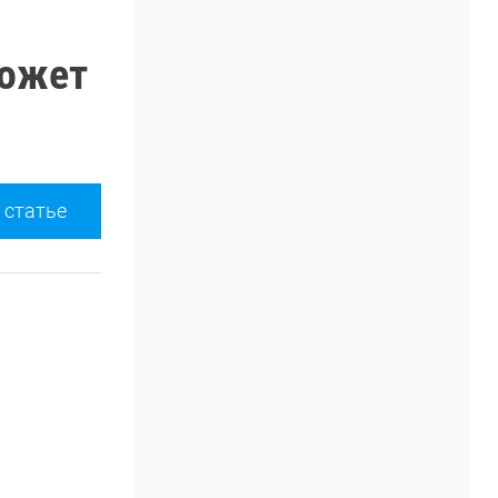
может
 статье