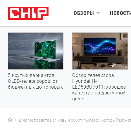
ОБЗОРЫ
НОВОСТ
5 крутых вариантов
Обзор телевизора
OLED-телевизоров: от
Hyundai H-
бюджетных до топовых
LED50BU7011: хорошее
качество по доступной
цене
Dreame представил новый робот-пылесос, который может