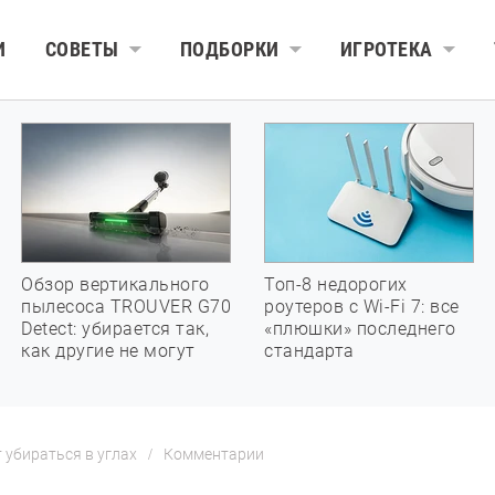
И
СОВЕТЫ
ПОДБОРКИ
ИГРОТЕКА
Обзор вертикального
Топ-8 недорогих
пылесоса TROUVER G70
роутеров с Wi-Fi 7: все
Detect: убирается так,
«плюшки» последнего
как другие не могут
стандарта
 убираться в углах
Комментарии