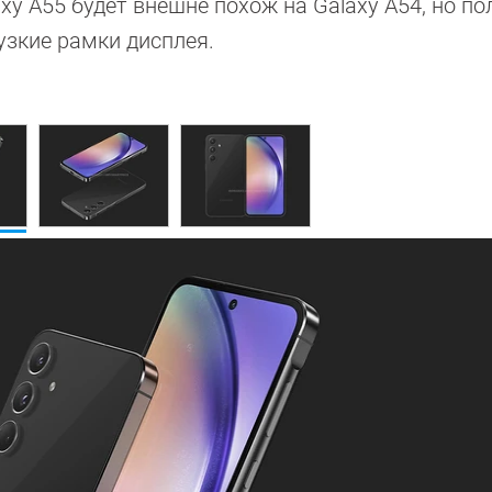
y A55 будет внешне похож на Galaxy A54, но по
узкие рамки дисплея.