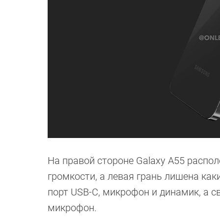
На правой стороне Galaxy A55 распо
громкости, а левая грань лишена как
порт USB-C, микрофон и динамик, а с
микрофон.