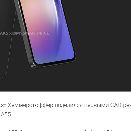
aks» Хеммерстоффер поделился первыми CAD-ре
 A55.