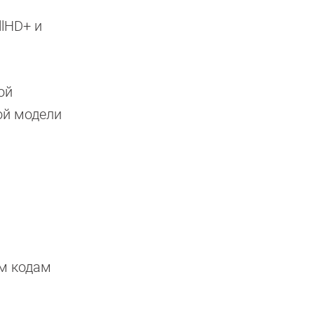
lHD+ и
ой
ой модели
ым кодам