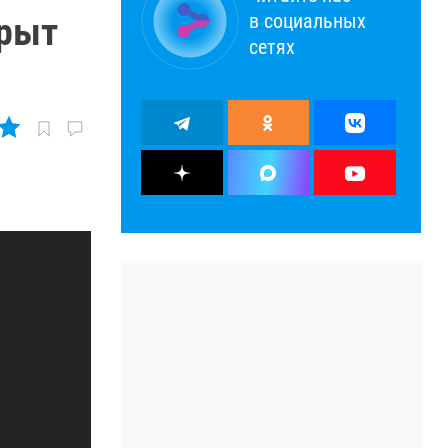
в социальных
крыт
сетях