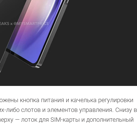
ложены кнопка питания и качелька регулировки
их-либо слотов и элементов управления. Снизу 
верху — лоток для SIM-карты и дополнительный