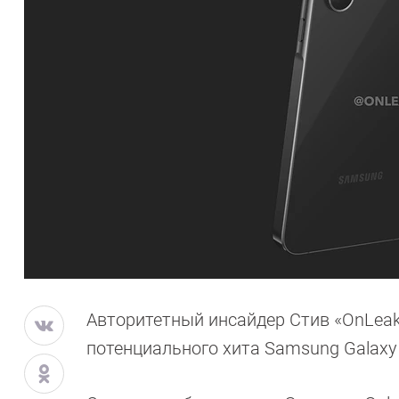
Авторитетный инсайдер Стив «OnLe
потенциального хита Samsung Galaxy