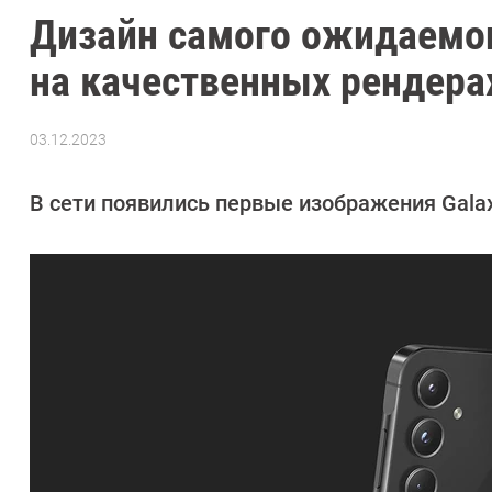
Дизайн самого ожидаемо
на качественных рендера
03.12.2023
Автор:
Азиза
Довлатова
В сети появились первые изображения Gala