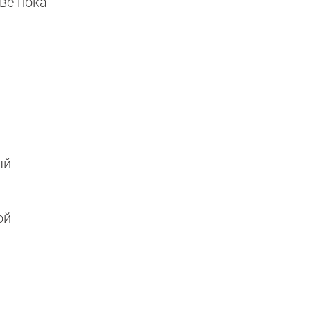
ве пока
ый
ой