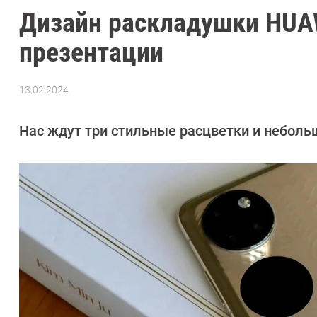
Дизайн раскладушки HUAW
презентации
13.02.2024
Автор:
Азиза
Довлатова
Нас ждут три стильные расцветки и неболь