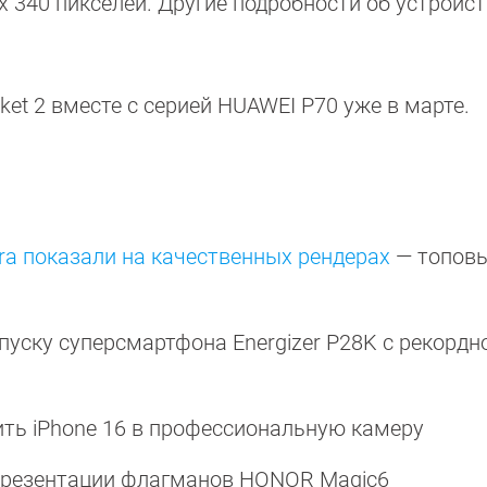
 340 пикселей. Другие подробности об устройст
et 2 вместе с серией HUAWEI P70 уже в марте.
ra показали на качественных рендерах
— топов
пуску суперсмартфона Energizer P28K с рекордн
ть iPhone 16 в профессиональную камеру
презентации флагманов HONOR Magic6