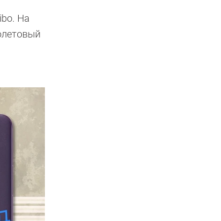
ibo. На
иолетовый