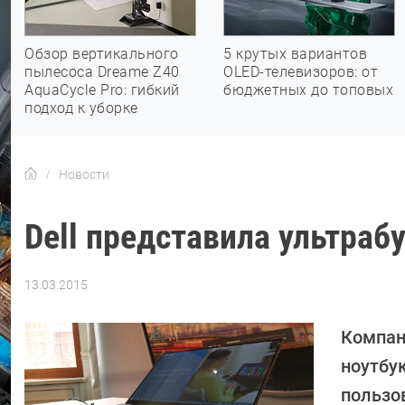
Обзор вертикального
5 крутых вариантов
пылесоса Dreame Z40
OLED-телевизоров: от
AquaCycle Pro: гибкий
бюджетных до топовых
подход к уборке
Новости
Dell представила ультра
13.03.2015
Автор:
Андрей
Киреев
Компан
ноутбу
пользо