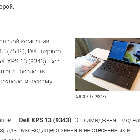
ерой.
анской компании
 (7548), Dell Inspiron
ell XPS 13 (9343). Все
ятого поколения
м технологическому
Dell XPS 13 (9343)
опов —
Dell XPS 13 (9343)
. Это имиджевая модел
зряда руководящего звена и не стесненных в
ехники.