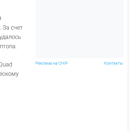
й
 За счет
 удалось
птопа.
(Quad
Реклама на CHIP
Контакты
ческому