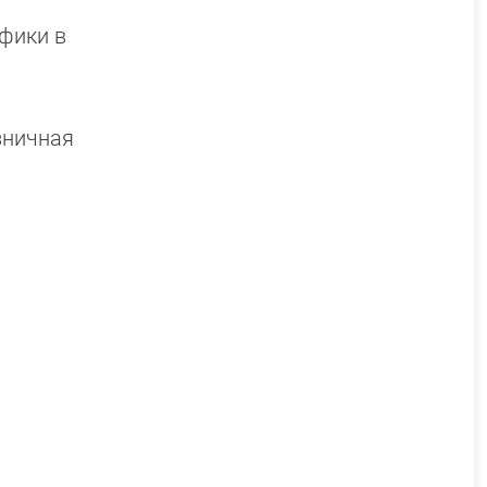
афики в
зничная