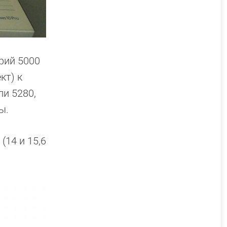
рий 5000
кт) к
ли 5280,
ы.
(14 и 15,6