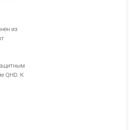
лнен из
ют
 защитным
ие QHD. К