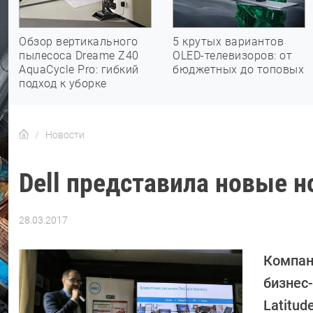
Обзор вертикального
5 крутых вариантов
пылесоса Dreame Z40
OLED-телевизоров: от
AquaCycle Pro: гибкий
бюджетных до топовых
подход к уборке
Новости
Dell представила новые н
28.03.2017
Автор:
Андрей
Киреев
Компан
бизнес-
Latitud