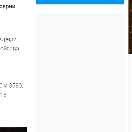
серии
 Среди
ройства
 и 3580,
 15