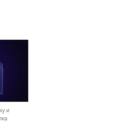
ку и
пка