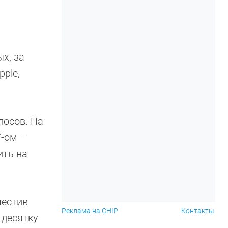
х, за
ple,
лосов. На
7-ом —
ить на
местив
Реклама на CHIP
Контакты
 десятку