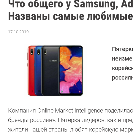
Что общего у Samsung, Adi
Названы самые любимые
17.10.2019
Автор:
Павел
Кошик
Пятерка
неизме
корейс
россиян
Компания Online Market Intelligence подели
бренды россиян». Пятерка лидеров, как и пр
жители нашей страны любят корейскую марку