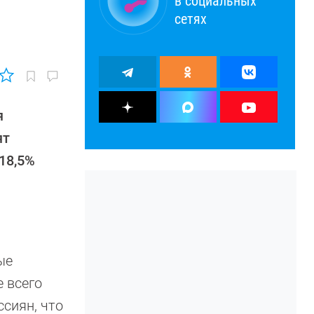
в социальных
сетях
я
ят
18,5%
ые
е всего
сиян, что