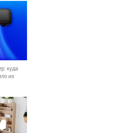
р: куда
пло из