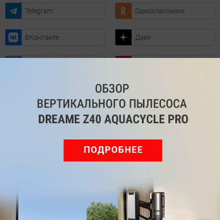
Telegram
Одноклассники
ВКонтакте
Дзен
Max
YouTube
Комментарии
Написать
Мы знаем, вам есть что сказать!
Войдите
Зарегистрируйтесь
или
, чтобы
оставить комментарий
Рекомендуем