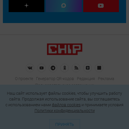
О проекте
Генератор QR-кодов
Редакция
Реклама
Пользовательское соглашение
Политика конфиденциальности
Наш сайт использует файлы cookies, чтобы улучшить работу
сайта. Продолжая использование сайта, вы соглашаетесь
Подписаться на рассылку
c использованием нами
файлов cookies
и принимаете условия
Политики конфиденциальности
© 2026 АО «БКМ», ОГРН 1027739494584, ИНН 7705056238
127018, Москва, ул. Полковая, д. 3, стр. 4, помещение I, комн. 23
ПРИНЯТЬ