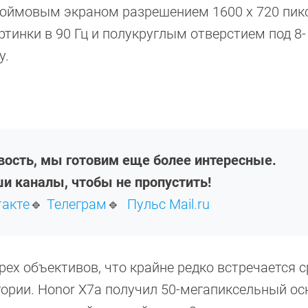
дюймовым экраном разрешением 1600 х 720 пик
тинки в 90 Гц и полукруглым отверстием под 8-
у.
овость, мы готовим еще более интересные.
и каналы, чтобы не пропустить!
такте
🔹
Телеграм
🔹
Пульс Mail.ru
ех объективов, что крайне редко встречается 
гории. Honor X7a получил 50-мегапиксельный о