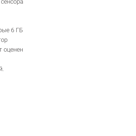
 сенсора
рые 6 ГБ
тор
т оценен
й.