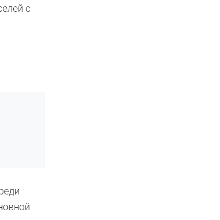
селей с
среди
сновной