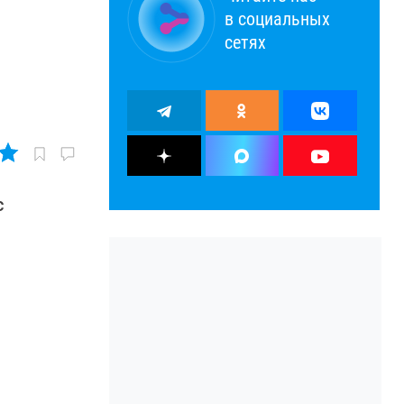
в социальных
сетях
с