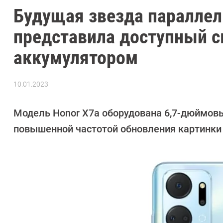
Будущая звезда параллел
представила доступный 
аккумулятором
10.01.2023
Автор:
Павел
Кошик
Модель Honor X7a оборудована 6,7-дюймовы
повышенной частотой обновления картинки 