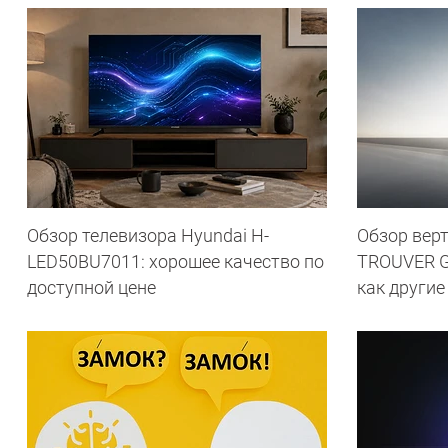
Обзор телевизора Hyundai H-
Обзор вер
LED50BU7011: хорошее качество по
TROUVER G7
доступной цене
как другие