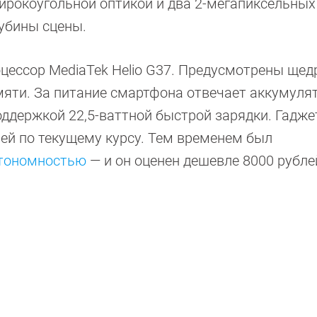
широкоугольной оптикой и два 2-мегапиксельных
убины сцены.
ессор MediaTek Helio G37. Предусмотрены щед
мяти. За питание смартфона отвечает аккумуля
оддержкой 22,5-ваттной быстрой зарядки. Гадже
лей по текущему курсу. Тем временем был
втономностью
— и он оценен дешевле 8000 рубле