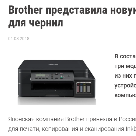
Brother представила нов
для чернил
01.03.2018
Автор:
Павел
Кошик
В сост
три мо
из них
устрой
компью
Японская компания Brother привезла в Рос
для печати, копирования и сканирования Inkbe