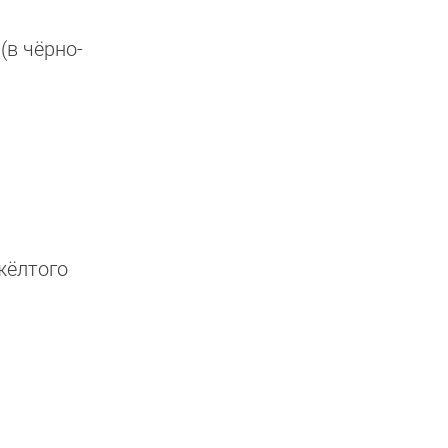
(в чёрно-
жёлтого