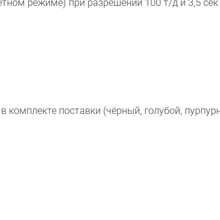
етном режиме) при разрешении 100 т/д и 3,5 сек 
в комплекте поставки (чёрный, голубой, пурпур