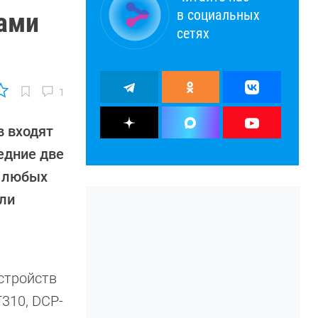
в социальных
рами
сетях
1
в входят
едние две
с любых
или
стройств
T310, DCP-