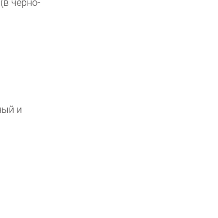
(в чёрно-
ный и