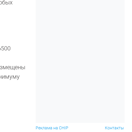
любых
6500
размещены
инимуму
Реклама на CHIP
Контакты