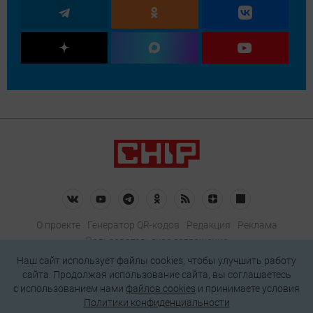
О проекте
Генератор QR-кодов
Редакция
Реклама
Пользовательское соглашение
Политика конфиденциальности
Наш сайт использует файлы cookies, чтобы улучшить работу
сайта. Продолжая использование сайта, вы соглашаетесь
Подписаться на рассылку
c использованием нами
файлов cookies
и принимаете условия
Политики конфиденциальности