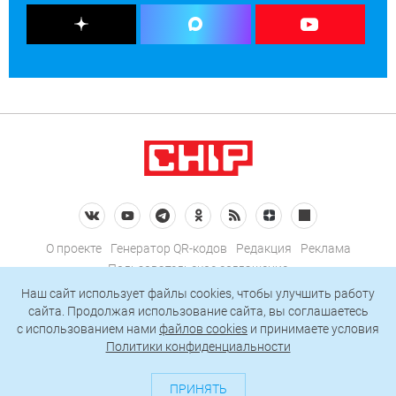
О проекте
Генератор QR-кодов
Редакция
Реклама
Пользовательское соглашение
Политика конфиденциальности
Наш сайт использует файлы cookies, чтобы улучшить работу
сайта. Продолжая использование сайта, вы соглашаетесь
Подписаться на рассылку
c использованием нами
файлов cookies
и принимаете условия
Политики конфиденциальности
© 2026 АО «БКМ», ОГРН 1027739494584, ИНН 7705056238
127018, Москва, ул. Полковая, д. 3, стр. 4, помещение I, комн. 23
ПРИНЯТЬ