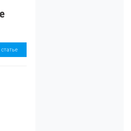
е
 статье