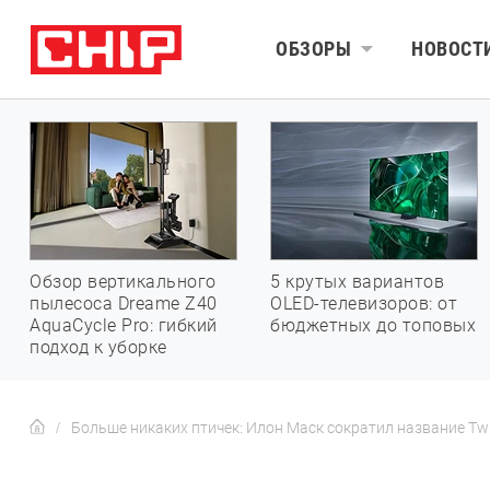
ОБЗОРЫ
НОВОСТ
Обзор вертикального
5 крутых вариантов
пылесоса Dreame Z40
OLED-телевизоров: от
AquaCycle Pro: гибкий
бюджетных до топовых
подход к уборке
Больше никаких птичек: Илон Маск сократил название Twi