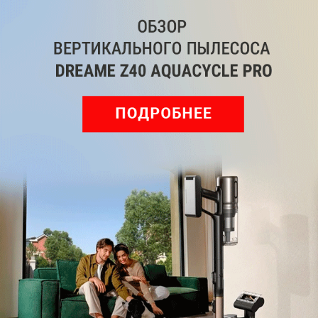
Мы знаем, вам есть что сказать!
Войдите
Зарегистрируйтесь
или
, чтобы
оставить комментарий
Рекомендуем