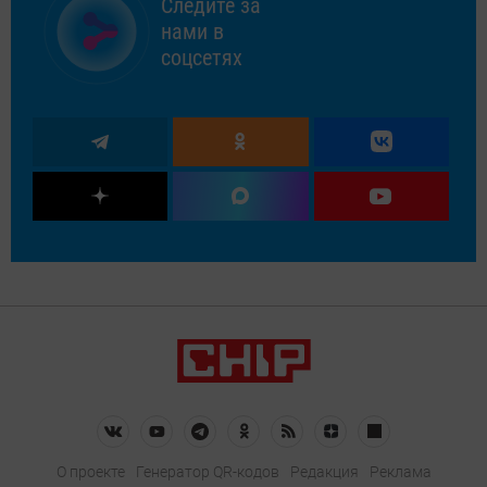
Следите за
нами в
соцсетях
О проекте
Генератор QR-кодов
Редакция
Реклама