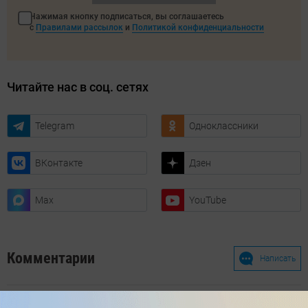
Нажимая кнопку подписаться, вы соглашаетесь
с
Правилами рассылок
и
Политикой конфиденциальности
Читайте нас в соц. сетях
Telegram
Одноклассники
ВКонтакте
Дзен
Max
YouTube
Комментарии
Написать