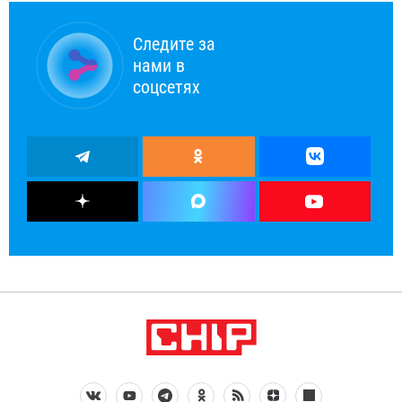
Следите за
нами в
соцсетях